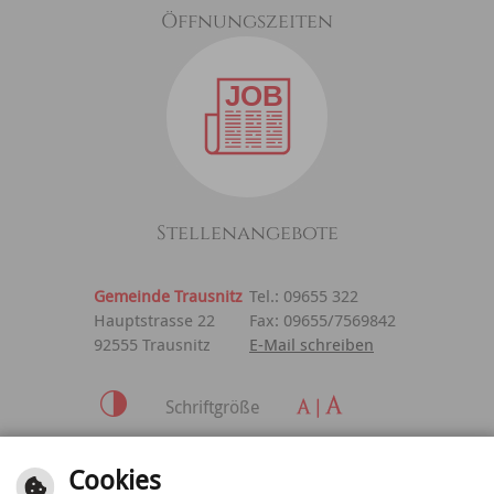
Öffnungszeiten
Stellenangebote
Gemeinde Trausnitz
Tel.: 09655 322
Hauptstrasse 22
Fax: 09655/7569842
92555 Trausnitz
E-Mail schreiben
Schriftgröße
Inhalt
|
Impressum
|
Cookies
Datenschutzerklärung