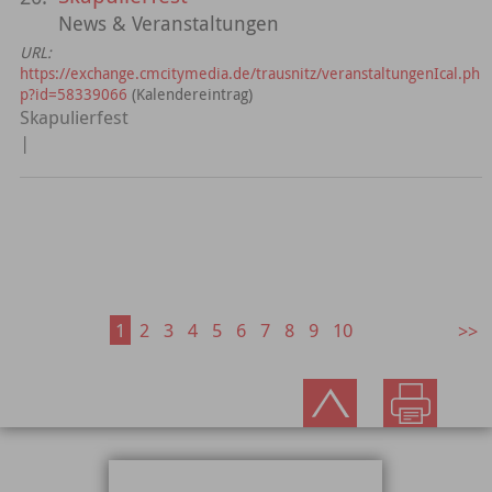
News & Veranstaltungen
URL:
https://exchange.cmcitymedia.de/trausnitz/veranstaltungenIcal.ph
p?id=58339066
(Kalendereintrag)
Skapulierfest
|
1
2
3
4
5
6
7
8
9
10