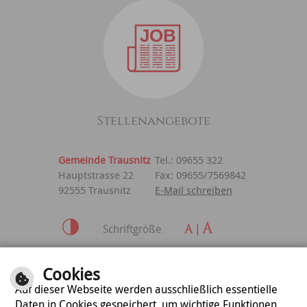
Stellenangebote
Gemeinde Trausnitz
Tel.: 09655 322
Hauptstrasse 22
Fax: 09655/7569842
92555 Trausnitz
E-Mail schreiben
Schriftgröße
Inhalt
|
Impressum
|
Cookies
Datenschutzerklärung
Auf dieser Webseite werden ausschließlich essentielle
Daten in Cookies gespeichert, um wichtige Funktionen