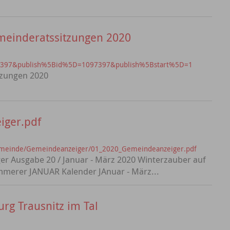
meinderatssitzungen 2020
?id=397&publish%5Bid%5D=1097397&publish%5Bstart%5D=1
tzungen 2020
iger.pdf
emeinde/Gemeindeanzeiger/01_2020_Gemeindeanzeiger.pdf
r Ausgabe 20 / Januar - März 2020 Winterzauber auf
immerer JANUAR Kalender JAnuar - März...
rg Trausnitz im Tal