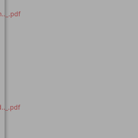
._.pdf
._.pdf