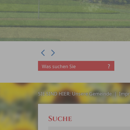
Prev
Next
SIE SIND HIER:
Unsere Gemeinde
|
Impr
Suche