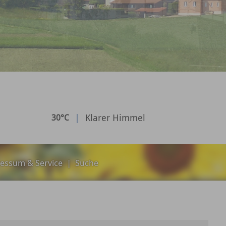
|
Klarer Himmel
30°C
essum & Service
|
Suche