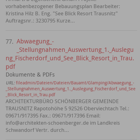
vorhabenbezogener Bebauungsplan Bearbeiter:
Kristina Hilz B. Eng. "See Blick Resort Trausnitz"
Auftragsnr.: 3230795 Kurze...
Abwaegung_-
77.
_Stellungnahmen_Auswertung_1._Auslegu
ng_Fischerdorf_und_See_Blick_Resort_in_Trau.
pdf
Dokumente & PDFs
URL:
fileadmin/Dateien/Dateien/Bauamt/Glamping/Abwaegung_-
_Stellungnahmen_Auswertung_1._Auslegung_Fischerdorf_und_See
_Blick_Resort_in_Trau.pdf
ARCHITEKTURBÜRO SCHÖNBERGER GEMEINDE
TRAUSNITZ Rapotohöhe 5 92526 Oberviechtach Tel.:
09671/917395 Fax.: 09671/917396 Email:
info@architekten-schoenberger.de im Landkreis
Schwandorf Vertr. durch...