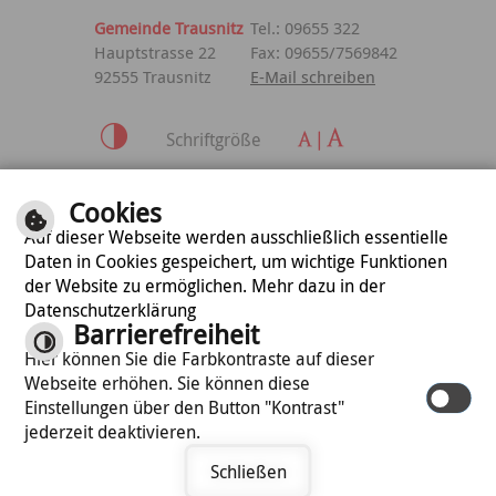
Gemeinde Trausnitz
Tel.: 09655 322
Hauptstrasse 22
Fax: 09655/7569842
92555 Trausnitz
E-Mail schreiben
Schriftgröße
Inhalt
|
Impressum
|
Cookies
Datenschutzerklärung
Auf dieser Webseite werden ausschließlich essentielle
Daten in Cookies gespeichert, um wichtige Funktionen
der Website zu ermöglichen. Mehr dazu in der
optimiert für
Datenschutzerklärung
mobile Endgeräte
Barrierefreiheit
Hier können Sie die Farbkontraste auf dieser
Webseite erhöhen. Sie können diese
©
cm city media GmbH
Einstellungen über den Button "Kontrast"
jederzeit deaktivieren.
Schließen
Termin vereinbaren