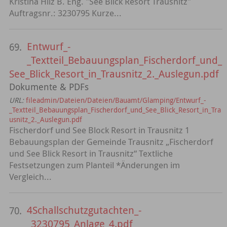
Kristina Hilz B. Eng. "See Blick Resort Trausnitz"
Auftragsnr.: 3230795 Kurze...
Entwurf_-
69.
_Textteil_Bebauungsplan_Fischerdorf_und_
See_Blick_Resort_in_Trausnitz_2._Auslegun.pdf
Dokumente & PDFs
URL:
fileadmin/Dateien/Dateien/Bauamt/Glamping/Entwurf_-
_Textteil_Bebauungsplan_Fischerdorf_und_See_Blick_Resort_in_Tra
usnitz_2._Auslegun.pdf
Fischerdorf und See Block Resort in Trausnitz 1
Bebauungsplan der Gemeinde Trausnitz „Fischerdorf
und See Blick Resort in Trausnitz“ Textliche
Festsetzungen zum Planteil *Änderungen im
Vergleich...
4Schallschutzgutachten_-
70.
_3230795_Anlage_4.pdf