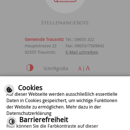
Stellenangebote
Gemeinde Trausnitz
Tel.: 09655 322
Hauptstrasse 22
Fax: 09655/7569842
92555 Trausnitz
E-Mail schreiben
Schriftgröße
Inhalt
|
Impressum
|
Cookies
Datenschutzerklärung
Auf dieser Webseite werden ausschließlich essentielle
Daten in Cookies gespeichert, um wichtige Funktionen
der Website zu ermöglichen. Mehr dazu in der
optimiert für
Datenschutzerklärung
mobile Endgeräte
Barrierefreiheit
Hier können Sie die Farbkontraste auf dieser