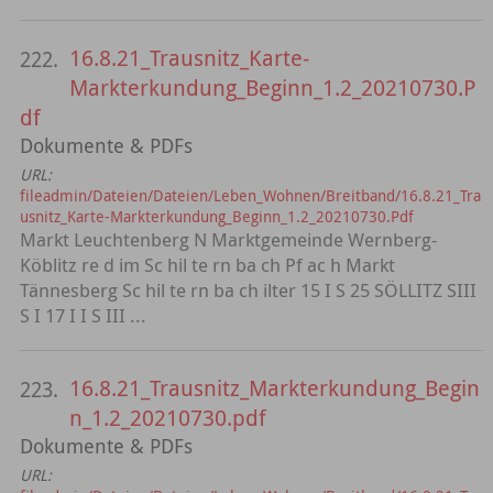
16.8.21_Trausnitz_Karte-
222.
Markterkundung_Beginn_1.2_20210730.P
df
Dokumente & PDFs
URL:
fileadmin/Dateien/Dateien/Leben_Wohnen/Breitband/16.8.21_Tra
usnitz_Karte-Markterkundung_Beginn_1.2_20210730.Pdf
Markt Leuchtenberg N Marktgemeinde Wernberg-
Köblitz re d im Sc hil te rn ba ch Pf ac h Markt
Tännesberg Sc hil te rn ba ch ilter 15 I S 25 SÖLLITZ SIII
S I 17 I I S III ...
16.8.21_Trausnitz_Markterkundung_Begin
223.
n_1.2_20210730.pdf
Dokumente & PDFs
URL: