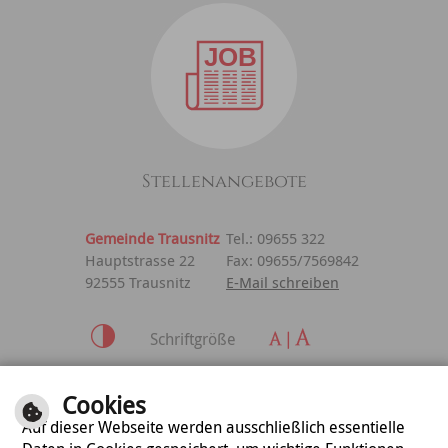
Stellenangebote
Gemeinde Trausnitz
Tel.: 09655 322
Hauptstrasse 22
Fax: 09655/7569842
92555 Trausnitz
E-Mail schreiben
Schriftgröße
Inhalt
|
Impressum
|
Cookies
Datenschutzerklärung
Auf dieser Webseite werden ausschließlich essentielle