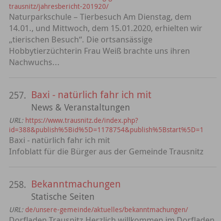
trausnitz/jahresbericht-201920/
Naturparkschule – Tierbesuch Am Dienstag, dem
14.01., und Mittwoch, dem 15.01.2020, erhielten wir
„tierischen Besuch“. Die ortsansässige
Hobbytierzüchterin Frau Weiß brachte uns ihren
Nachwuchs...
Baxi - natürlich fahr ich mit
257.
News & Veranstaltungen
URL:
https://www.trausnitz.de/index.php?
id=388&publish%5Bid%5D=1178754&publish%5Bstart%5D=1
Baxi - natürlich fahr ich mit
Infoblatt für die Bürger aus der Gemeinde Trausnitz
Bekanntmachungen
258.
Statische Seiten
URL:
de/unsere-gemeinde/aktuelles/bekanntmachungen/
Dorfladen Trausnitz Herzlich willkommen im Dorfladen