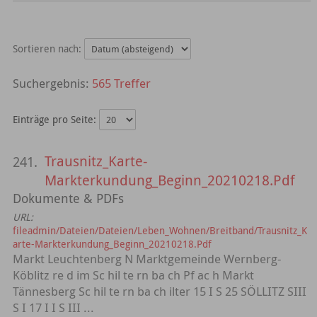
Sortieren nach:
565 Treffer
Einträge pro Seite:
Trausnitz_Karte-
241.
Markterkundung_Beginn_20210218.Pdf
Dokumente & PDFs
URL:
fileadmin/Dateien/Dateien/Leben_Wohnen/Breitband/Trausnitz_K
arte-Markterkundung_Beginn_20210218.Pdf
Markt Leuchtenberg N Marktgemeinde Wernberg-
Köblitz re d im Sc hil te rn ba ch Pf ac h Markt
Tännesberg Sc hil te rn ba ch ilter 15 I S 25 SÖLLITZ SIII
S I 17 I I S III ...