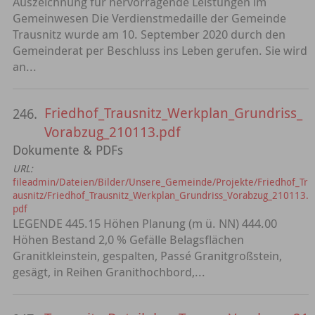
Auszeichnung für hervorragende Leistungen im
Gemeinwesen Die Verdienstmedaille der Gemeinde
Trausnitz wurde am 10. September 2020 durch den
Gemeinderat per Beschluss ins Leben gerufen. Sie wird
an...
Friedhof_Trausnitz_Werkplan_Grundriss_
246.
Vorabzug_210113.pdf
Dokumente & PDFs
URL:
fileadmin/Dateien/Bilder/Unsere_Gemeinde/Projekte/Friedhof_Tr
ausnitz/Friedhof_Trausnitz_Werkplan_Grundriss_Vorabzug_210113.
pdf
LEGENDE 445.15 Höhen Planung (m ü. NN) 444.00
Höhen Bestand 2,0 % Gefälle Belagsflächen
Granitkleinstein, gespalten, Passé Granitgroßstein,
gesägt, in Reihen Granithochbord,...