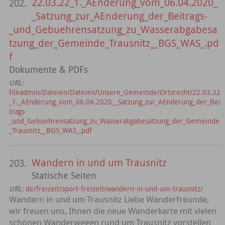
22.03.22_1._AEnderung_vom_06.04.2020_
202.
_Satzung_zur_AEnderung_der_Beitrags-
_und_Gebuehrensatzung_zu_Wasserabgabesa
tzung_der_Gemeinde_Trausnitz__BGS_WAS_.pd
f
Dokumente & PDFs
URL:
fileadmin/Dateien/Dateien/Unsere_Gemeinde/Ortsrecht/22.03.22
_1._AEnderung_vom_06.04.2020__Satzung_zur_AEnderung_der_Bei
trags-
_und_Gebuehrensatzung_zu_Wasserabgabesatzung_der_Gemeinde
_Trausnitz__BGS_WAS_.pdf
Wandern in und um Trausnitz
203.
Statische Seiten
URL:
de/freizeit/sport-freizeit/wandern-in-und-um-trausnitz/
Wandern in und um Trausnitz Liebe Wanderfreunde,
wir freuen uns, Ihnen die neue Wanderkarte mit vielen
schönen Wanderwegen rund um Trausnitz vorstellen