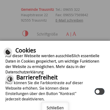
Gemeinde Trausnitz
Tel.: 09655 322
Hauptstrasse 22
Fax: 09655/7569842
92555 Trausnitz
E-Mail schreiben
Schriftgröße
Inhalt
|
Impressum
|
Cookies
Datenschutzerklärung
Auf dieser Webseite werden ausschließlich essentielle
Daten in Cookies gespeichert, um wichtige Funktionen
der Website zu ermöglichen. Mehr dazu in der
optimiert für
Datenschutzerklärung
mobile Endgeräte
Barrierefreiheit
Hier können Sie die Farbkontraste auf dieser
Webseite erhöhen. Sie können diese
©
cm city media GmbH
Einstellungen über den Button "Kontrast"
jederzeit deaktivieren.
Schließen