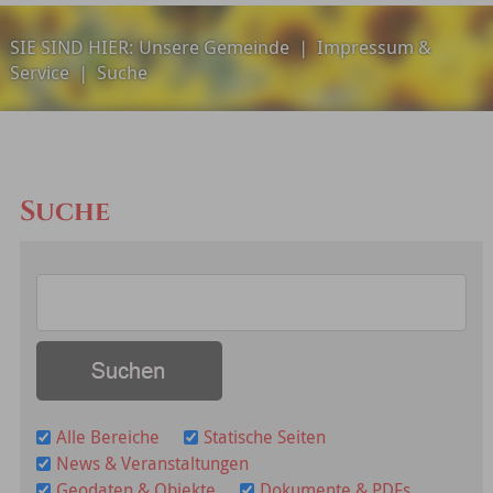
SIE SIND HIER:
Unsere Gemeinde
|
Impressum &
Service
|
Suche
Suche
Alle Bereiche
Statische Seiten
News & Veranstaltungen
Geodaten & Objekte
Dokumente & PDFs