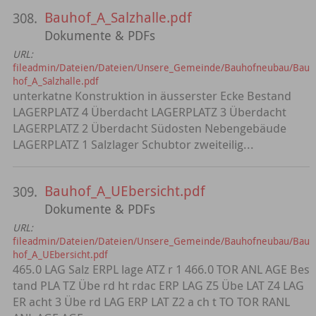
Bauhof_A_Salzhalle.pdf
308.
Dokumente & PDFs
URL:
fileadmin/Dateien/Dateien/Unsere_Gemeinde/Bauhofneubau/Bau
hof_A_Salzhalle.pdf
unterkatne Konstruktion in äusserster Ecke Bestand
LAGERPLATZ 4 Überdacht LAGERPLATZ 3 Überdacht
LAGERPLATZ 2 Überdacht Südosten Nebengebäude
LAGERPLATZ 1 Salzlager Schubtor zweiteilig...
Bauhof_A_UEbersicht.pdf
309.
Dokumente & PDFs
URL:
fileadmin/Dateien/Dateien/Unsere_Gemeinde/Bauhofneubau/Bau
hof_A_UEbersicht.pdf
465.0 LAG Salz ERPL lage ATZ r 1 466.0 TOR ANL AGE Bes
tand PLA TZ Übe rd ht rdac ERP LAG Z5 Übe LAT Z4 LAG
ER acht 3 Übe rd LAG ERP LAT Z2 a ch t TO TOR RANL