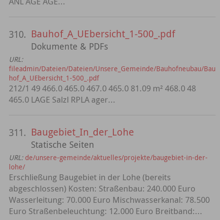
ANL AGE AGE...
Bauhof_A_UEbersicht_1-500_.pdf
310.
Dokumente & PDFs
URL:
fileadmin/Dateien/Dateien/Unsere_Gemeinde/Bauhofneubau/Bau
hof_A_UEbersicht_1-500_.pdf
212/1 49 466.0 465.0 467.0 465.0 81.09 m² 468.0 48
465.0 LAGE Salzl RPLA ager...
Baugebiet_In_der_Lohe
311.
Statische Seiten
URL:
de/unsere-gemeinde/aktuelles/projekte/baugebiet-in-der-
lohe/
Erschließung Baugebiet in der Lohe (bereits
abgeschlossen) Kosten: Straßenbau: 240.000 Euro
Wasserleitung: 70.000 Euro Mischwasserkanal: 78.500
Euro Straßenbeleuchtung: 12.000 Euro Breitband:...