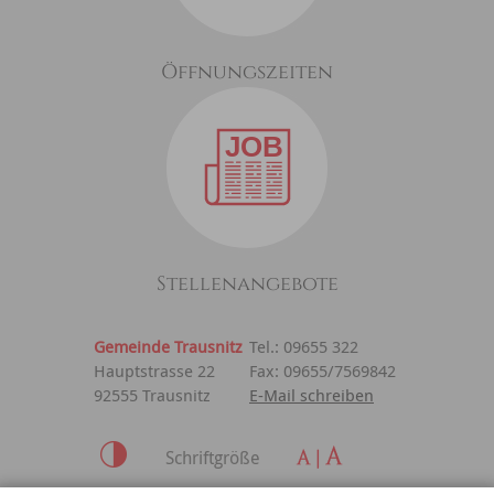
Öffnungszeiten
Stellenangebote
Gemeinde Trausnitz
Tel.: 09655 322
Hauptstrasse 22
Fax: 09655/7569842
92555 Trausnitz
E-Mail schreiben
Schriftgröße