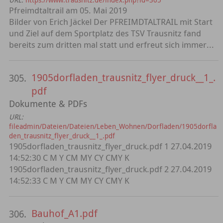
Pfreimdtaltrail am 05. Mai 2019
Bilder von Erich Jäckel Der PFREIMDTALTRAIL mit Start
und Ziel auf dem Sportplatz des TSV Trausnitz fand
bereits zum dritten mal statt und erfreut sich immer...
1905dorfladen_trausnitz_flyer_druck__1_.
305.
pdf
Dokumente & PDFs
URL:
fileadmin/Dateien/Dateien/Leben_Wohnen/Dorfladen/1905dorfla
den_trausnitz_flyer_druck__1_.pdf
1905dorfladen_trausnitz_flyer_druck.pdf 1 27.04.2019
14:52:30 C M Y CM MY CY CMY K
1905dorfladen_trausnitz_flyer_druck.pdf 2 27.04.2019
14:52:33 C M Y CM MY CY CMY K
Bauhof_A1.pdf
306.