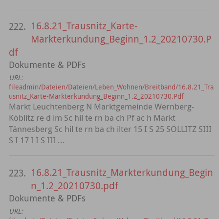
16.8.21_Trausnitz_Karte-
222.
Markterkundung_Beginn_1.2_20210730.P
df
Dokumente & PDFs
URL:
fileadmin/Dateien/Dateien/Leben_Wohnen/Breitband/16.8.21_Tra
usnitz_Karte-Markterkundung_Beginn_1.2_20210730.Pdf
Markt Leuchtenberg N Marktgemeinde Wernberg-
Köblitz re d im Sc hil te rn ba ch Pf ac h Markt
Tännesberg Sc hil te rn ba ch ilter 15 I S 25 SÖLLITZ SIII
S I 17 I I S III ...
16.8.21_Trausnitz_Markterkundung_Begin
223.
n_1.2_20210730.pdf
Dokumente & PDFs
URL: