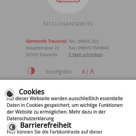
Stellenangebote
Gemeinde Trausnitz
Tel.: 09655 322
Hauptstrasse 22
Fax: 09655/7569842
92555 Trausnitz
E-Mail schreiben
Schriftgröße
Inhalt
|
Impressum
|
Cookies
Datenschutzerklärung
Auf dieser Webseite werden ausschließlich essentielle
Daten in Cookies gespeichert, um wichtige Funktionen
der Website zu ermöglichen. Mehr dazu in der
optimiert für
Datenschutzerklärung
mobile Endgeräte
Barrierefreiheit
Hier können Sie die Farbkontraste auf dieser