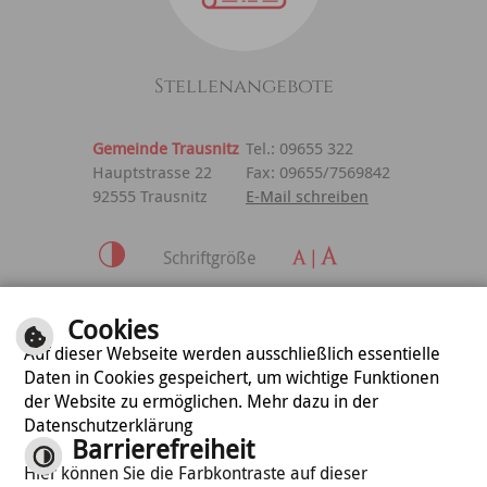
Stellenangebote
Gemeinde Trausnitz
Tel.: 09655 322
Hauptstrasse 22
Fax: 09655/7569842
92555 Trausnitz
E-Mail schreiben
Schriftgröße
Inhalt
|
Impressum
|
Cookies
Datenschutzerklärung
Auf dieser Webseite werden ausschließlich essentielle
Daten in Cookies gespeichert, um wichtige Funktionen
der Website zu ermöglichen. Mehr dazu in der
optimiert für
Datenschutzerklärung
mobile Endgeräte
Barrierefreiheit
Hier können Sie die Farbkontraste auf dieser