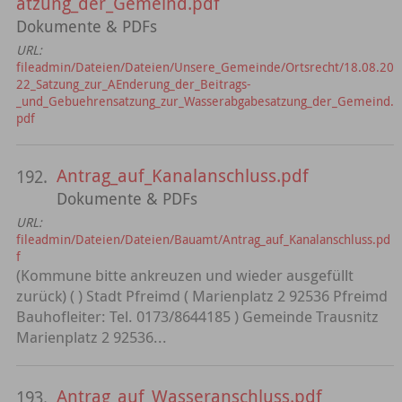
atzung_der_Gemeind.pdf
Dokumente & PDFs
URL:
fileadmin/Dateien/Dateien/Unsere_Gemeinde/Ortsrecht/18.08.20
22_Satzung_zur_AEnderung_der_Beitrags-
_und_Gebuehrensatzung_zur_Wasserabgabesatzung_der_Gemeind.
pdf
Antrag_auf_Kanalanschluss.pdf
192.
Dokumente & PDFs
URL:
fileadmin/Dateien/Dateien/Bauamt/Antrag_auf_Kanalanschluss.pd
f
(Kommune bitte ankreuzen und wieder ausgefüllt
zurück) ( ) Stadt Pfreimd ( Marienplatz 2 92536 Pfreimd
Bauhofleiter: Tel. 0173/8644185 ) Gemeinde Trausnitz
Marienplatz 2 92536...
Antrag_auf_Wasseranschluss.pdf
193.