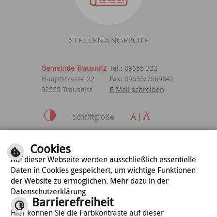
Stellenangebote
Gemeinde Trausnitz
Tel.: 09655 322
Hauptstrasse 22
Fax: 09655/7569842
92555 Trausnitz
E-Mail schreiben
Schriftgröße
Inhalt
|
Impressum
|
Cookies
Datenschutzerklärung
Auf dieser Webseite werden ausschließlich essentielle
Daten in Cookies gespeichert, um wichtige Funktionen
der Website zu ermöglichen. Mehr dazu in der
optimiert für
Datenschutzerklärung
mobile Endgeräte
Barrierefreiheit
Hier können Sie die Farbkontraste auf dieser