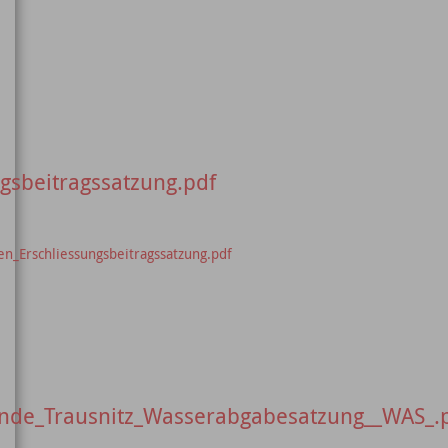
gsbeitragssatzung.pdf
n_Erschliessungsbeitragssatzung.pdf
inde_Trausnitz_Wasserabgabesatzung__WAS_.