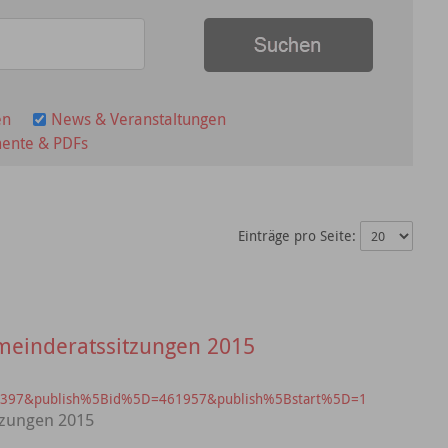
en
News & Veranstaltungen
ente & PDFs
Einträge pro Seite:
meinderatssitzungen 2015
?id=397&publish%5Bid%5D=461957&publish%5Bstart%5D=1
tzungen 2015