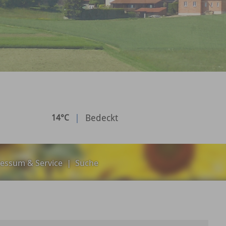
|
Bedeckt
14°C
essum & Service
|
Suche