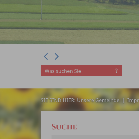
Prev
Next
SIE SIND HIER:
Unsere Gemeinde
|
Impr
Suche