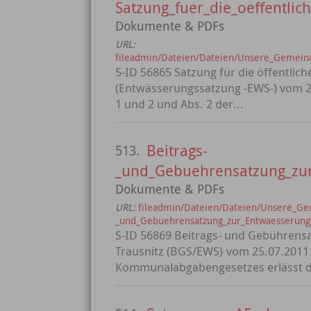
Satzung_fuer_die_oeffentl
Dokumente & PDFs
URL:
fileadmin/Dateien/Dateien/Unsere_Gemeind
5-ID 56865 Satzung für die öffentli
(Entwässerungssatzung -EWS-) vom 25
1 und 2 und Abs. 2 der...
Beitrags-
513.
_und_Gebuehrensatzung_zur
Dokumente & PDFs
URL:
fileadmin/Dateien/Dateien/Unsere_Ge
_und_Gebuehrensatzung_zur_Entwaesserung
S-ID 56869 Beitrags- und Gebühren
Trausnitz (BGS/EWS} vom 25.07.2011 A
Kommunalabgabengesetzes erlässt di