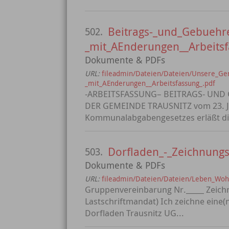
Beitrags-_und_Gebuehr
502.
_mit_AEnderungen__Arbeitsf
Dokumente & PDFs
URL:
fileadmin/Dateien/Dateien/Unsere_Ge
_mit_AEnderungen__Arbeitsfassung_.pdf
-ARBEITSFASSUNG– BEITRAGS- UN
DER GEMEINDE TRAUSNITZ vom 23. Jun
Kommunalabgabengesetzes erläßt die
Dorfladen_-_Zeichnungs
503.
Dokumente & PDFs
URL:
fileadmin/Dateien/Dateien/Leben_Woh
Gruppenvereinbarung Nr._____ Zeich
Lastschriftmandat) Ich zeichne eine(n)
Dorfladen Trausnitz UG...