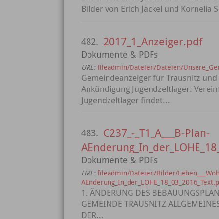
Bilder von Erich Jäckel und Kornelia
2017_1_Anzeiger.pdf
482.
Dokumente & PDFs
URL:
fileadmin/Dateien/Dateien/Unsere_G
Gemeindeanzeiger für Trausnitz und 
Ankündigung Jugendzeltlager: Vereinf
Jugendzeltlager findet...
C237_-_T1_A___B-Plan-
483.
AEnderung_In_der_LOHE_18_
Dokumente & PDFs
URL:
fileadmin/Dateien/Bilder/Leben___Woh
AEnderung_In_der_LOHE_18_03_2016_Text.p
1. ÄNDERUNG DES BEBAUUNGSPLAN
GEMEINDE TRAUSNITZ ALLGEMEINES 
DER...