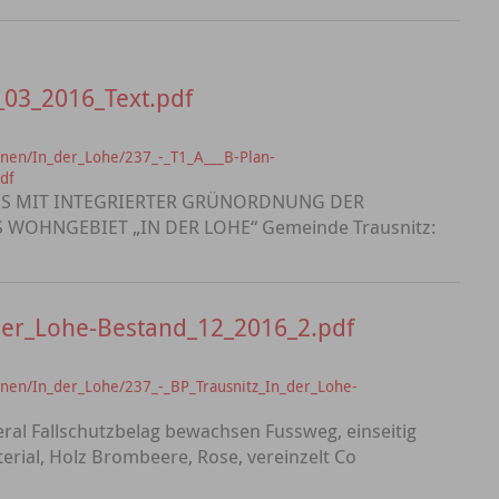
03_2016_Text.pdf
nen/In_der_Lohe/237_-_T1_A___B-Plan-
df
S MIT INTEGRIERTER GRÜNORDNUNG DER
WOHNGEBIET „IN DER LOHE“ Gemeinde Trausnitz:
der_Lohe-Bestand_12_2016_2.pdf
nen/In_der_Lohe/237_-_BP_Trausnitz_In_der_Lohe-
ral Fallschutzbelag bewachsen Fussweg, einseitig
rial, Holz Brombeere, Rose, vereinzelt Co