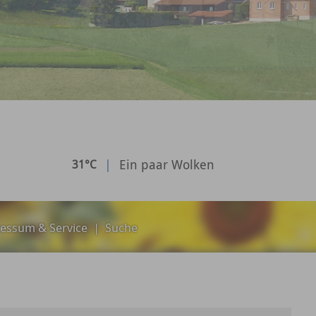
|
Ein paar Wolken
31°C
essum & Service
|
Suche