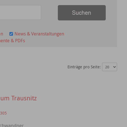
en
News & Veranstaltungen
ente & PDFs
Einträge pro Seite:
um Trausnitz
=305
 Schwandner