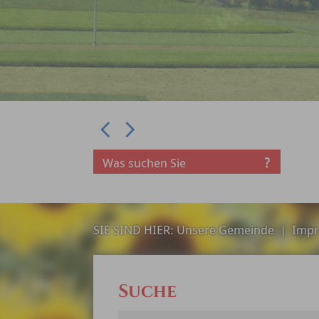
Prev
Next
SIE SIND HIER:
Unsere Gemeinde
|
Impr
Suche