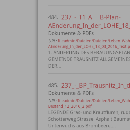
237_-_T1_A___B-Plan-
484.
AEnderung_In_der_LOHE_18_
Dokumente & PDFs
URL:
fileadmin/Dateien/Dateien/Leben_Woh
AEnderung_In_der_LOHE_18_03_2016_Text.p
1. ÄNDERUNG DES BEBAUUNGSPLAN
GEMEINDE TRAUSNITZ ALLGEMEINES 
DER...
237_-_BP_Trausnitz_In_
485.
Dokumente & PDFs
URL:
fileadmin/Dateien/Dateien/Leben_Woh
Bestand_12_2016_2.pdf
LEGENDE Gras- und Krautfluren, rude
Schotterweg Strasse, Asphalt Baumate
Unterwuchs aus Brombeere,...