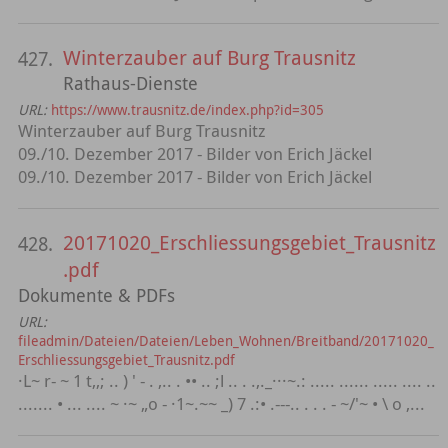
Winterzauber auf Burg Trausnitz
427.
Rathaus-Dienste
URL:
https://www.trausnitz.de/index.php?id=305
Winterzauber auf Burg Trausnitz
09./10. Dezember 2017 - Bilder von Erich Jäckel
09./10. Dezember 2017 - Bilder von Erich Jäckel
20171020_Erschliessungsgebiet_Trausnitz
428.
.pdf
Dokumente & PDFs
URL:
fileadmin/Dateien/Dateien/Leben_Wohnen/Breitband/20171020_
Erschliessungsgebiet_Trausnitz.pdf
·L~ r- ~ 1 t,,; .. ) ' - . ,.. . •• .. ;l .. . .,._···~.: ..... ...... ..... .... ..
....... • ... .... ~ ·~ „o - ·1~.~~ _) 7 .:• .---.. . . . - ~/'~ • \ o ,...