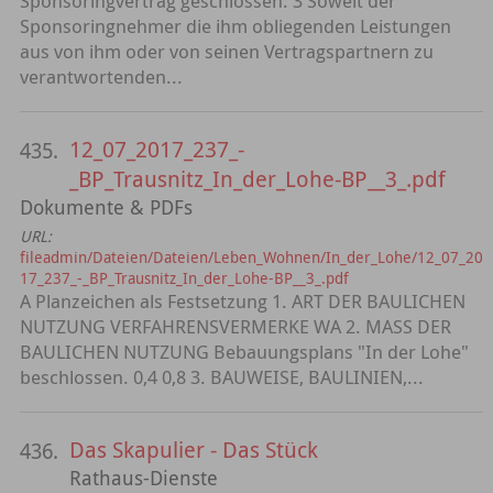
Sponsoringvertrag geschlossen: 3 Soweit der
Sponsoringnehmer die ihm obliegenden Leistungen
aus von ihm oder von seinen Vertragspartnern zu
verantwortenden...
12_07_2017_237_-
435.
_BP_Trausnitz_In_der_Lohe-BP__3_.pdf
Dokumente & PDFs
URL:
fileadmin/Dateien/Dateien/Leben_Wohnen/In_der_Lohe/12_07_20
17_237_-_BP_Trausnitz_In_der_Lohe-BP__3_.pdf
A Planzeichen als Festsetzung 1. ART DER BAULICHEN
NUTZUNG VERFAHRENSVERMERKE WA 2. MASS DER
BAULICHEN NUTZUNG Bebauungsplans "In der Lohe"
beschlossen. 0,4 0,8 3. BAUWEISE, BAULINIEN,...
Das Skapulier - Das Stück
436.
Rathaus-Dienste