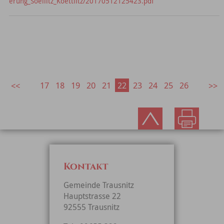
erung_Soellitz_Koettlitz/20170512125423.pdf
17
18
19
20
21
22
23
24
25
26
Kontakt
Gemeinde Trausnitz
Hauptstrasse 22
92555 Trausnitz