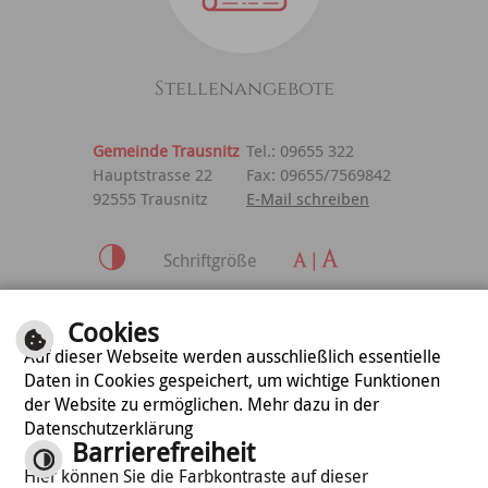
Stellenangebote
Gemeinde Trausnitz
Tel.: 09655 322
Hauptstrasse 22
Fax: 09655/7569842
92555 Trausnitz
E-Mail schreiben
Schriftgröße
Inhalt
|
Impressum
|
Cookies
Datenschutzerklärung
Auf dieser Webseite werden ausschließlich essentielle
Daten in Cookies gespeichert, um wichtige Funktionen
der Website zu ermöglichen. Mehr dazu in der
optimiert für
Datenschutzerklärung
mobile Endgeräte
Barrierefreiheit
Hier können Sie die Farbkontraste auf dieser