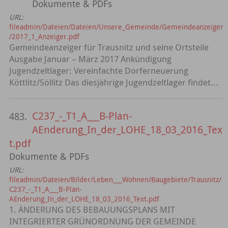
Dokumente & PDFs
URL:
fileadmin/Dateien/Dateien/Unsere_Gemeinde/Gemeindeanzeiger
/2017_1_Anzeiger.pdf
Gemeindeanzeiger für Trausnitz und seine Ortsteile
Ausgabe Januar – März 2017 Ankündigung
Jugendzeltlager: Vereinfachte Dorferneuerung
Köttlitz/Söllitz Das diesjährige Jugendzeltlager findet...
C237_-_T1_A___B-Plan-
483.
AEnderung_In_der_LOHE_18_03_2016_Tex
t.pdf
Dokumente & PDFs
URL:
fileadmin/Dateien/Bilder/Leben___Wohnen/Baugebiete/Trausnitz/
C237_-_T1_A___B-Plan-
AEnderung_In_der_LOHE_18_03_2016_Text.pdf
1. ÄNDERUNG DES BEBAUUNGSPLANS MIT
INTEGRIERTER GRÜNORDNUNG DER GEMEINDE