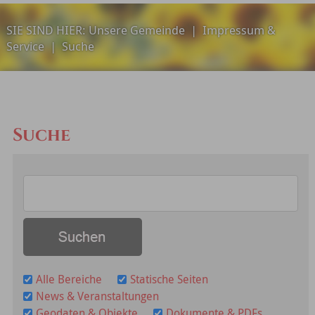
SIE SIND HIER:
Unsere Gemeinde
|
Impressum &
Service
|
Suche
Suche
Alle Bereiche
Statische Seiten
News & Veranstaltungen
Geodaten & Objekte
Dokumente & PDFs