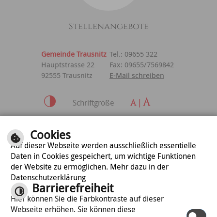
Stellenangebote
Gemeinde Trausnitz
Tel.: 09655 322
Hauptstrasse 22
Fax: 09655/7569842
92555 Trausnitz
E-Mail schreiben
Schriftgröße
Inhalt
|
Impressum
|
Cookies
Datenschutzerklärung
Auf dieser Webseite werden ausschließlich essentielle
Daten in Cookies gespeichert, um wichtige Funktionen
der Website zu ermöglichen. Mehr dazu in der
optimiert für
Datenschutzerklärung
mobile Endgeräte
Barrierefreiheit
Hier können Sie die Farbkontraste auf dieser
Webseite erhöhen. Sie können diese