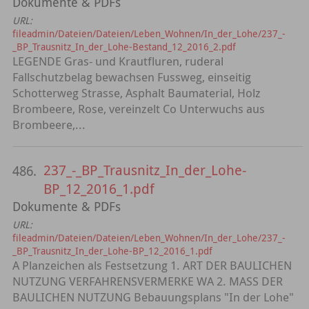
Dokumente & PDFs
URL:
fileadmin/Dateien/Dateien/Leben_Wohnen/In_der_Lohe/237_-
_BP_Trausnitz_In_der_Lohe-Bestand_12_2016_2.pdf
LEGENDE Gras- und Krautfluren, ruderal
Fallschutzbelag bewachsen Fussweg, einseitig
Schotterweg Strasse, Asphalt Baumaterial, Holz
Brombeere, Rose, vereinzelt Co Unterwuchs aus
Brombeere,...
237_-_BP_Trausnitz_In_der_Lohe-
486.
BP_12_2016_1.pdf
Dokumente & PDFs
URL:
fileadmin/Dateien/Dateien/Leben_Wohnen/In_der_Lohe/237_-
_BP_Trausnitz_In_der_Lohe-BP_12_2016_1.pdf
A Planzeichen als Festsetzung 1. ART DER BAULICHEN
NUTZUNG VERFAHRENSVERMERKE WA 2. MASS DER
BAULICHEN NUTZUNG Bebauungsplans "In der Lohe"