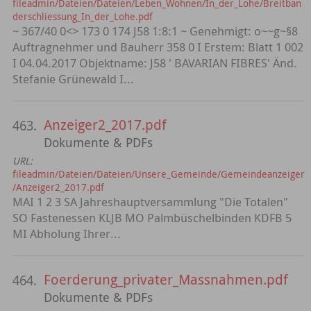
fileadmin/Dateien/Dateien/Leben_Wohnen/In_der_Lohe/Breitban
derschliessung_In_der_Lohe.pdf
~ 367/40 0<> 173 0 174 J58 1:8:1 ~ Genehmigt: o~~g~§8
Auftragnehmer und Bauherr 358 0 I Erstem: Blatt 1 002
I 04.04.2017 Objektname: J58 ' BAVARIAN FIBRES' Änd.
Stefanie Grünewald I...
Anzeiger2_2017.pdf
463.
Dokumente & PDFs
URL:
fileadmin/Dateien/Dateien/Unsere_Gemeinde/Gemeindeanzeiger
/Anzeiger2_2017.pdf
MAI 1 2 3 SA Jahreshauptversammlung "Die Totalen"
SO Fastenessen KLJB MO Palmbüschelbinden KDFB 5
MI Abholung Ihrer...
Foerderung_privater_Massnahmen.pdf
464.
Dokumente & PDFs