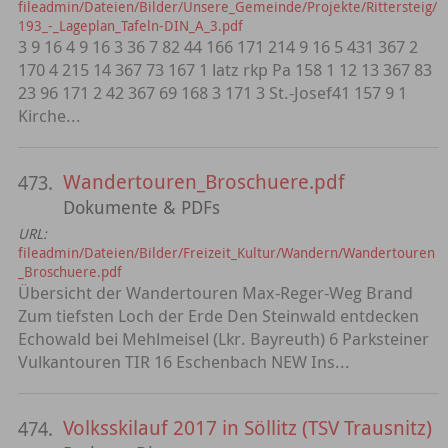
fileadmin/Dateien/Bilder/Unsere_Gemeinde/Projekte/Rittersteig/
193_-_Lageplan_Tafeln-DIN_A_3.pdf
3 9 16 4 9 16 3 36 7 82 44 166 171 214 9 16 5 431 367 2
170 4 215 14 367 73 167 1 latz rkp Pa 158 1 12 13 367 83
23 96 171 2 42 367 69 168 3 171 3 St.-Josef41 157 9 1
Kirche...
Wandertouren_Broschuere.pdf
473.
Dokumente & PDFs
URL:
fileadmin/Dateien/Bilder/Freizeit_Kultur/Wandern/Wandertouren
_Broschuere.pdf
Übersicht der Wandertouren Max-Reger-Weg Brand
Zum tiefsten Loch der Erde Den Steinwald entdecken
Echowald bei Mehlmeisel (Lkr. Bayreuth) 6 Parksteiner
Vulkantouren TIR 16 Eschenbach NEW Ins...
Volksskilauf 2017 in Söllitz (TSV Trausnitz)
474.