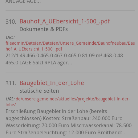
ANL AGE AGE...
Bauhof_A_UEbersicht_1-500_.pdf
310.
Dokumente & PDFs
URL:
fileadmin/Dateien/Dateien/Unsere_Gemeinde/Bauhofneubau/Bau
hof_A_UEbersicht_1-500_.pdf
212/1 49 466.0 465.0 467.0 465.0 81.09 m² 468.0 48
465.0 LAGE Salzl RPLA ager...
Baugebiet_In_der_Lohe
311.
Statische Seiten
URL:
de/unsere-gemeinde/aktuelles/projekte/baugebiet-in-der-
lohe/
Erschließung Baugebiet in der Lohe (bereits
abgeschlossen) Kosten: Straßenbau: 240.000 Euro
Wasserleitung: 70.000 Euro Mischwasserkanal: 78.500
Euro Straßenbeleuchtung: 12.000 Euro Breitband:...