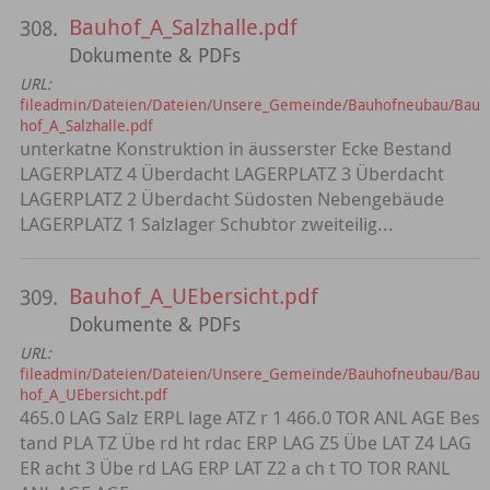
Bauhof_A_Salzhalle.pdf
308.
Dokumente & PDFs
URL:
fileadmin/Dateien/Dateien/Unsere_Gemeinde/Bauhofneubau/Bau
hof_A_Salzhalle.pdf
unterkatne Konstruktion in äusserster Ecke Bestand
LAGERPLATZ 4 Überdacht LAGERPLATZ 3 Überdacht
LAGERPLATZ 2 Überdacht Südosten Nebengebäude
LAGERPLATZ 1 Salzlager Schubtor zweiteilig...
Bauhof_A_UEbersicht.pdf
309.
Dokumente & PDFs
URL:
fileadmin/Dateien/Dateien/Unsere_Gemeinde/Bauhofneubau/Bau
hof_A_UEbersicht.pdf
465.0 LAG Salz ERPL lage ATZ r 1 466.0 TOR ANL AGE Bes
tand PLA TZ Übe rd ht rdac ERP LAG Z5 Übe LAT Z4 LAG
ER acht 3 Übe rd LAG ERP LAT Z2 a ch t TO TOR RANL