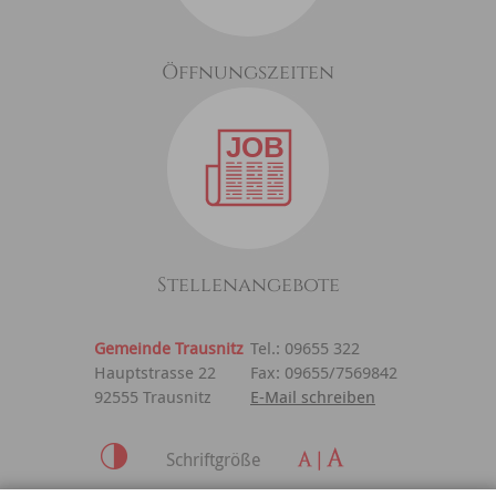
Öffnungszeiten
Stellenangebote
Gemeinde Trausnitz
Tel.: 09655 322
Hauptstrasse 22
Fax: 09655/7569842
92555 Trausnitz
E-Mail schreiben
Schriftgröße