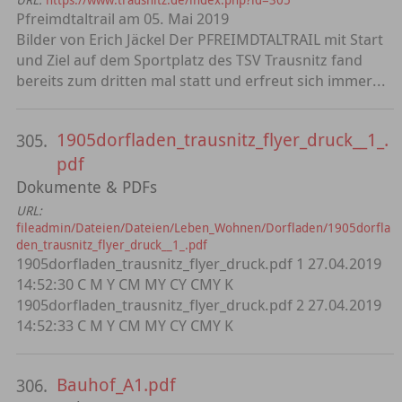
Pfreimdtaltrail am 05. Mai 2019
Bilder von Erich Jäckel Der PFREIMDTALTRAIL mit Start
und Ziel auf dem Sportplatz des TSV Trausnitz fand
bereits zum dritten mal statt und erfreut sich immer...
1905dorfladen_trausnitz_flyer_druck__1_.
305.
pdf
Dokumente & PDFs
URL:
fileadmin/Dateien/Dateien/Leben_Wohnen/Dorfladen/1905dorfla
den_trausnitz_flyer_druck__1_.pdf
1905dorfladen_trausnitz_flyer_druck.pdf 1 27.04.2019
14:52:30 C M Y CM MY CY CMY K
1905dorfladen_trausnitz_flyer_druck.pdf 2 27.04.2019
14:52:33 C M Y CM MY CY CMY K
Bauhof_A1.pdf
306.