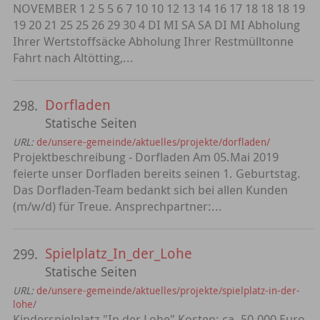
NOVEMBER 1 2 5 5 6 7 10 10 12 13 14 16 17 18 18 18 19
19 20 21 25 25 26 29 30 4 DI MI SA SA DI MI Abholung
Ihrer Wertstoffsäcke Abholung Ihrer Restmülltonne
Fahrt nach Altötting,...
Dorfladen
298.
Statische Seiten
URL:
de/unsere-gemeinde/aktuelles/projekte/dorfladen/
Projektbeschreibung - Dorfladen Am 05.Mai 2019
feierte unser Dorfladen bereits seinen 1. Geburtstag.
Das Dorfladen-Team bedankt sich bei allen Kunden
(m/w/d) für Treue. Ansprechpartner:...
Spielplatz_In_der_Lohe
299.
Statische Seiten
URL:
de/unsere-gemeinde/aktuelles/projekte/spielplatz-in-der-
lohe/
Kinderspielplatz "In der Lohe" Kosten: ca. 50.000 Euro