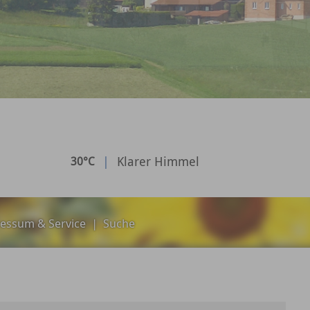
|
Klarer Himmel
30°C
essum & Service
|
Suche