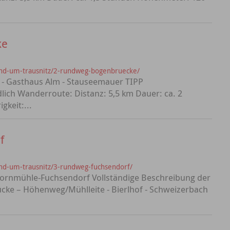
ke
-und-um-trausnitz/2-rundweg-bogenbruecke/
 - Gasthaus Alm - Stauseemauer TIPP
lich Wanderroute: Distanz: 5,5 km Dauer: ca. 2
keit:...
f
-und-um-trausnitz/3-rundweg-fuchsendorf/
ornmühle-Fuchsendorf Vollständige Beschreibung der
ke – Höhenweg/Mühlleite - Bierlhof - Schweizerbach