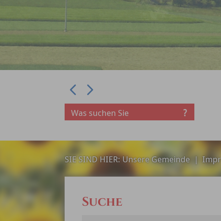
Prev
Next
SIE SIND HIER:
Unsere Gemeinde
|
Impr
Suche