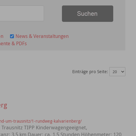
en
News & Veranstaltungen
ente & PDFs
Einträge pro Seite:
erg
-und-um-trausnitz/1-rundweg-kalvarienberg/
 – Trausnitz TIPP Kinderwagengeeignet,
tanz: 3,5 km Dauer: ca. 1,5 Stunden Höhenmeter: 120