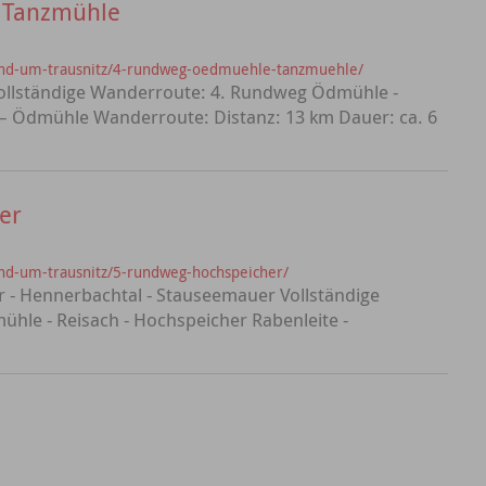
 Tanzmühle
n-und-um-trausnitz/4-rundweg-oedmuehle-tanzmuehle/
ollständige Wanderroute: 4. Rundweg Ödmühle -
 – Ödmühle Wanderroute: Distanz: 13 km Dauer: ca. 6
er
-und-um-trausnitz/5-rundweg-hochspeicher/
 - Hennerbachtal - Stauseemauer Vollständige
le - Reisach - Hochspeicher Rabenleite -