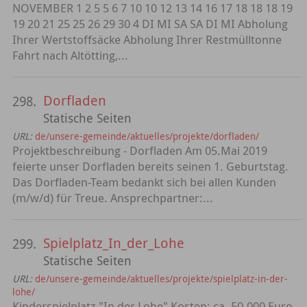
NOVEMBER 1 2 5 5 6 7 10 10 12 13 14 16 17 18 18 18 19
19 20 21 25 25 26 29 30 4 DI MI SA SA DI MI Abholung
Ihrer Wertstoffsäcke Abholung Ihrer Restmülltonne
Fahrt nach Altötting,...
Dorfladen
298.
Statische Seiten
URL:
de/unsere-gemeinde/aktuelles/projekte/dorfladen/
Projektbeschreibung - Dorfladen Am 05.Mai 2019
feierte unser Dorfladen bereits seinen 1. Geburtstag.
Das Dorfladen-Team bedankt sich bei allen Kunden
(m/w/d) für Treue. Ansprechpartner:...
Spielplatz_In_der_Lohe
299.
Statische Seiten
URL:
de/unsere-gemeinde/aktuelles/projekte/spielplatz-in-der-
lohe/
Kinderspielplatz "In der Lohe" Kosten: ca. 50.000 Euro