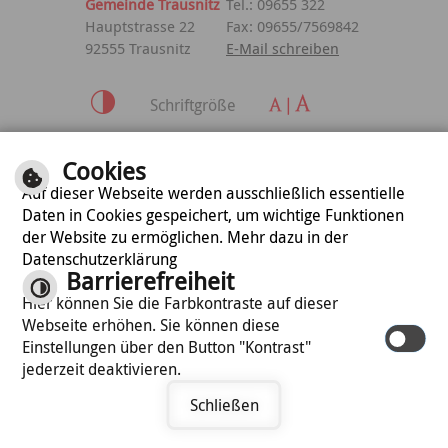
Gemeinde Trausnitz
Tel.: 09655 322
Hauptstrasse 22
Fax: 09655/7569842
92555 Trausnitz
E-Mail schreiben
Schriftgröße
Inhalt
|
Impressum
|
Cookies
Datenschutzerklärung
Auf dieser Webseite werden ausschließlich essentielle
Daten in Cookies gespeichert, um wichtige Funktionen
der Website zu ermöglichen. Mehr dazu in der
optimiert für
Datenschutzerklärung
mobile Endgeräte
Barrierefreiheit
Hier können Sie die Farbkontraste auf dieser
Webseite erhöhen. Sie können diese
©
cm city media GmbH
Einstellungen über den Button "Kontrast"
jederzeit deaktivieren.
Schließen
Termin vereinbaren