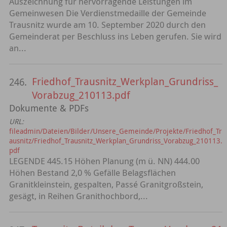
Auszeichnung für hervorragende Leistungen im
Gemeinwesen Die Verdienstmedaille der Gemeinde
Trausnitz wurde am 10. September 2020 durch den
Gemeinderat per Beschluss ins Leben gerufen. Sie wird
an...
Friedhof_Trausnitz_Werkplan_Grundriss_
246.
Vorabzug_210113.pdf
Dokumente & PDFs
URL:
fileadmin/Dateien/Bilder/Unsere_Gemeinde/Projekte/Friedhof_Tr
ausnitz/Friedhof_Trausnitz_Werkplan_Grundriss_Vorabzug_210113.
pdf
LEGENDE 445.15 Höhen Planung (m ü. NN) 444.00
Höhen Bestand 2,0 % Gefälle Belagsflächen
Granitkleinstein, gespalten, Passé Granitgroßstein,
gesägt, in Reihen Granithochbord,...