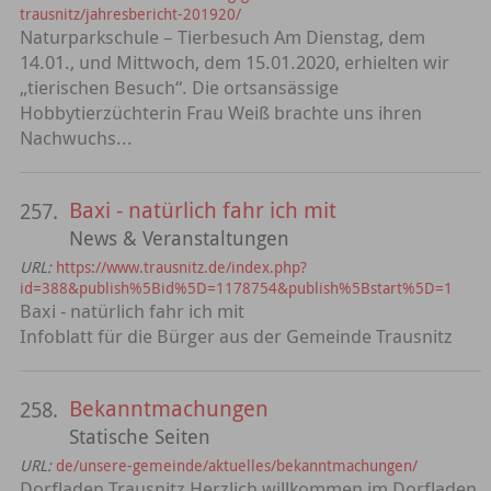
trausnitz/jahresbericht-201920/
Naturparkschule – Tierbesuch Am Dienstag, dem
14.01., und Mittwoch, dem 15.01.2020, erhielten wir
„tierischen Besuch“. Die ortsansässige
Hobbytierzüchterin Frau Weiß brachte uns ihren
Nachwuchs...
Baxi - natürlich fahr ich mit
257.
News & Veranstaltungen
URL:
https://www.trausnitz.de/index.php?
id=388&publish%5Bid%5D=1178754&publish%5Bstart%5D=1
Baxi - natürlich fahr ich mit
Infoblatt für die Bürger aus der Gemeinde Trausnitz
Bekanntmachungen
258.
Statische Seiten
URL:
de/unsere-gemeinde/aktuelles/bekanntmachungen/
Dorfladen Trausnitz Herzlich willkommen im Dorfladen