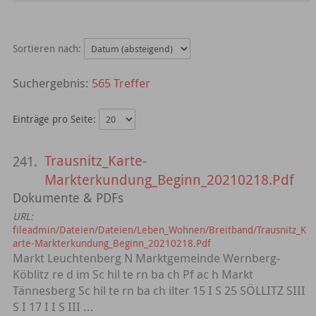
Sortieren nach:
565 Treffer
Einträge pro Seite:
Trausnitz_Karte-
241.
Markterkundung_Beginn_20210218.Pdf
Dokumente & PDFs
URL:
fileadmin/Dateien/Dateien/Leben_Wohnen/Breitband/Trausnitz_K
arte-Markterkundung_Beginn_20210218.Pdf
Markt Leuchtenberg N Marktgemeinde Wernberg-
Köblitz re d im Sc hil te rn ba ch Pf ac h Markt
Tännesberg Sc hil te rn ba ch ilter 15 I S 25 SÖLLITZ SIII
S I 17 I I S III ...