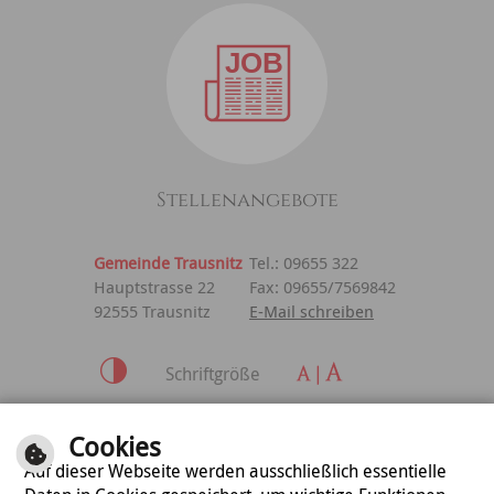
Stellenangebote
Gemeinde Trausnitz
Tel.: 09655 322
Hauptstrasse 22
Fax: 09655/7569842
92555 Trausnitz
E-Mail schreiben
Schriftgröße
Inhalt
|
Impressum
|
Cookies
Datenschutzerklärung
Auf dieser Webseite werden ausschließlich essentielle