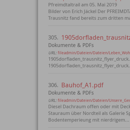
Pfreimdtaltrail am 05. Mai 2019
Bilder von Erich Jäckel Der PFREIMDT
Trausnitz fand bereits zum dritten ma
1905dorfladen_trausnitz
305.
Dokumente & PDFs
URL:
fileadmin/Dateien/Dateien/Leben_Wohn
1905dorfladen_trausnitz_flyer_druck
1905dorfladen_trausnitz_flyer_druck
Bauhof_A1.pdf
306.
Dokumente & PDFs
URL:
fileadmin/Dateien/Dateien/Unsere_G
Diesel Dachraum offen oder mit Deck
Stauraum über Nordteil als Galerie 
Bodentemperieung mit nierdrigem...