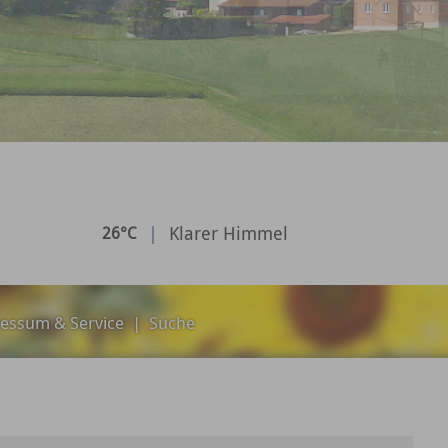
|
Klarer Himmel
26°C
essum & Service
|
Suche