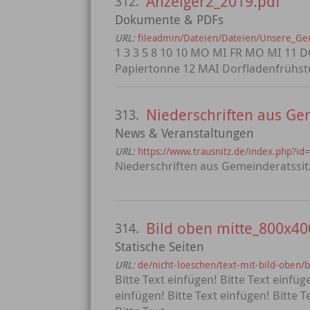
Anzeiger2_2019.pdf
312.
Dokumente & PDFs
URL:
fileadmin/Dateien/Dateien/Unsere_G
1 3 3 5 8 10 10 MO MI FR MO MI 11 
Papiertonne 12 MAI Dorfladenfrühstüc
Niederschriften aus Ge
313.
News & Veranstaltungen
URL:
https://www.trausnitz.de/index.php
Niederschriften aus Gemeinderatssi
Bild oben mitte_800x40
314.
Statische Seiten
URL:
de/nicht-loeschen/text-mit-bild-oben/
Bitte Text einfügen! Bitte Text einfüg
einfügen! Bitte Text einfügen! Bitte T