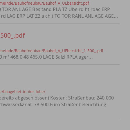
emeinde/Bauhofneubau/Bauhof_A_UEbersicht.pdf
.0 TOR ANL AGE Bes tand PLA TZ Übe rd ht rdac ERP
 rd LAG ERP LAT Z2 a ch t TO TOR RANL ANL AGE AGE...
500_.pdf
emeinde/Bauhofneubau/Bauhof_A_UEbersicht_1-500_.pdf
9 m² 468.0 48 465.0 LAGE Salzl RPLA ager...
e/baugebiet-in-der-lohe/
(bereits abgeschlossen) Kosten: Straßenbau: 240.000
schwasserkanal: 78.500 Euro Straßenbeleuchtung: