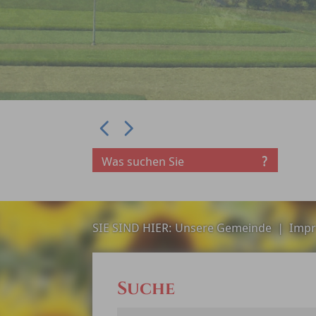
Prev
Next
SIE SIND HIER:
Unsere Gemeinde
|
Impr
Suche