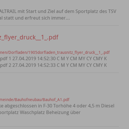
ALTRAIL mit Start und Ziel auf dem Sportplatz des TSV
l statt und erfreut sich immer...
_flyer_druck__1_.pdf
en/Dorfladen/1905dorfladen_trausnitz_flyer_druck__1_.pdf
.pdf 1 27.04.2019 14:52:30 C M Y CM MY CY CMY K
.pdf 2 27.04.2019 14:52:33 C M Y CM MY CY CMY K
emeinde/Bauhofneubau/Bauhof_A1.pdf
e abgeschlossen in F-30 Torhöhe 4 oder 4,5 m Diesel
Sportplatz Waschplatz Beheizung über