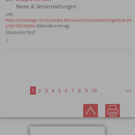
News & Veranstaltungen
URL:
https://exchange.cmcitymedia.de/trausnitz/veranstaltungenIcal.ph
p?id=58339066
(Kalendereintrag)
Skapulierfest
|
1
2
3
4
5
6
7
8
9
10