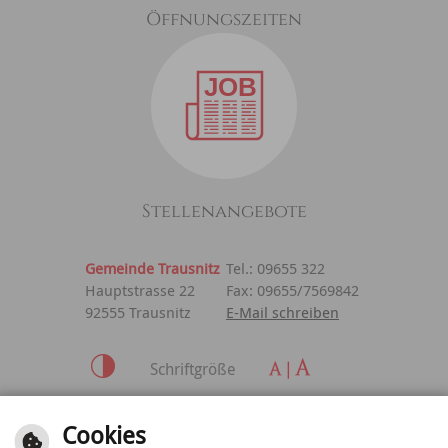
Öffnungszeiten
Stellenangebote
Gemeinde Trausnitz
Tel.: 09655 322
Hauptstrasse 22
Fax: 09655/7569842
92555 Trausnitz
E-Mail schreiben
Schriftgröße
Inhalt
|
Impressum
|
Cookies
Datenschutzerklärung