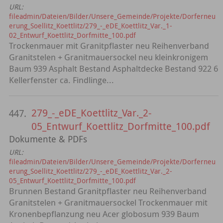
URL:
fileadmin/Dateien/Bilder/Unsere_Gemeinde/Projekte/Dorferneu
erung_Soellitz_Koettlitz/279_-_eDE_Koettlitz_Var._1-
02_Entwurf_Koettlitz_Dorfmitte_100.pdf
Trockenmauer mit Granitpflaster neu Reihenverband
Granitstelen + Granitmauersockel neu kleinkronigem
Baum 939 Asphalt Bestand Asphaltdecke Bestand 922 6
Kellerfenster ca. Findlinge...
279_-_eDE_Koettlitz_Var._2-
447.
05_Entwurf_Koettlitz_Dorfmitte_100.pdf
Dokumente & PDFs
URL:
fileadmin/Dateien/Bilder/Unsere_Gemeinde/Projekte/Dorferneu
erung_Soellitz_Koettlitz/279_-_eDE_Koettlitz_Var._2-
05_Entwurf_Koettlitz_Dorfmitte_100.pdf
Brunnen Bestand Granitpflaster neu Reihenverband
Granitstelen + Granitmauersockel Trockenmauer mit
Kronenbepflanzung neu Acer globosum 939 Baum