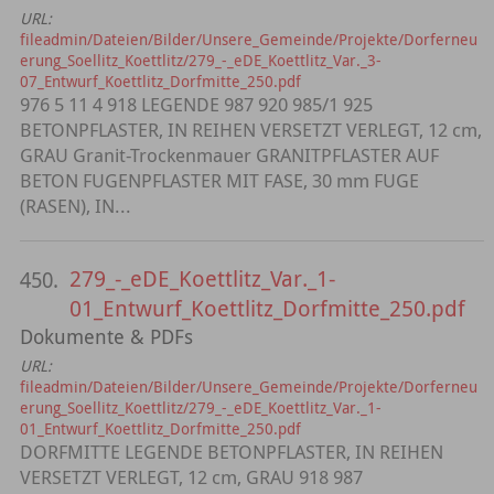
URL:
fileadmin/Dateien/Bilder/Unsere_Gemeinde/Projekte/Dorferneu
erung_Soellitz_Koettlitz/279_-_eDE_Koettlitz_Var._3-
07_Entwurf_Koettlitz_Dorfmitte_250.pdf
976 5 11 4 918 LEGENDE 987 920 985/1 925
BETONPFLASTER, IN REIHEN VERSETZT VERLEGT, 12 cm,
GRAU Granit-Trockenmauer GRANITPFLASTER AUF
BETON FUGENPFLASTER MIT FASE, 30 mm FUGE
(RASEN), IN...
279_-_eDE_Koettlitz_Var._1-
450.
01_Entwurf_Koettlitz_Dorfmitte_250.pdf
Dokumente & PDFs
URL:
fileadmin/Dateien/Bilder/Unsere_Gemeinde/Projekte/Dorferneu
erung_Soellitz_Koettlitz/279_-_eDE_Koettlitz_Var._1-
01_Entwurf_Koettlitz_Dorfmitte_250.pdf
DORFMITTE LEGENDE BETONPFLASTER, IN REIHEN
VERSETZT VERLEGT, 12 cm, GRAU 918 987