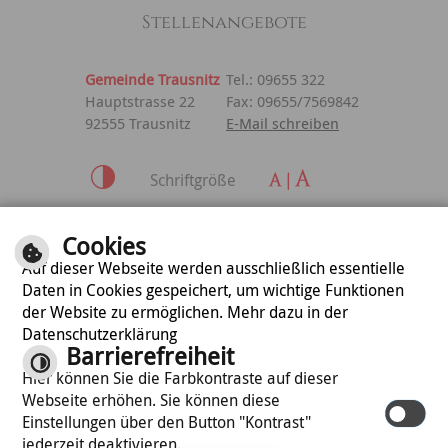
Stellenangebote
Gemeinde Trausnitz
Tel.: 09655 322
Hauptstrasse 22
Fax: 09655/7569842
92555 Trausnitz
E-Mail schreiben
Schriftgröße
Inhalt
|
Impressum
|
Cookies
Datenschutzerklärung
Auf dieser Webseite werden ausschließlich essentielle
Daten in Cookies gespeichert, um wichtige Funktionen
der Website zu ermöglichen. Mehr dazu in der
optimiert für
Datenschutzerklärung
mobile Endgeräte
Barrierefreiheit
Hier können Sie die Farbkontraste auf dieser
Webseite erhöhen. Sie können diese
©
cm city media GmbH
Einstellungen über den Button "Kontrast"
jederzeit deaktivieren.