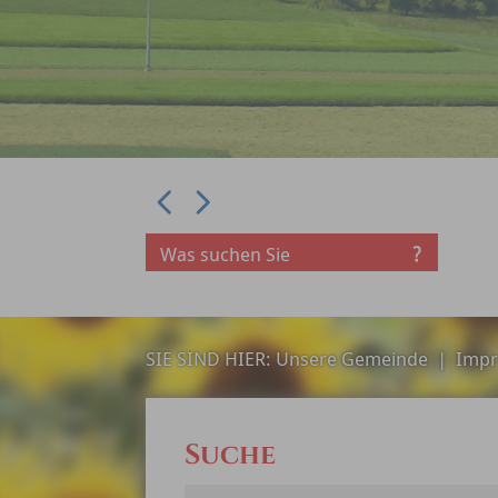
Prev
Next
SIE SIND HIER:
Unsere Gemeinde
|
Impr
Suche