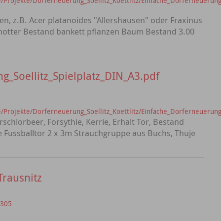
Projekte/Dorferneuerung_Soellitz_Koettlitz/Einfache_Dorferneuerung_
n, z.B. Acer platanoides "Allershausen" oder Fraxinus
hotter Bestand bankett pflanzen Baum Bestand 3.00
g_Soellitz_Spielplatz_DIN_A3.pdf
Projekte/Dorferneuerung_Soellitz_Koettlitz/Einfache_Dorferneuerung_
schlorbeer, Forsythie, Kerrie, Erhalt Tor, Bestand
 Fussballtor 2 x 3m Strauchgruppe aus Buchs, Thuje
Trausnitz
=305