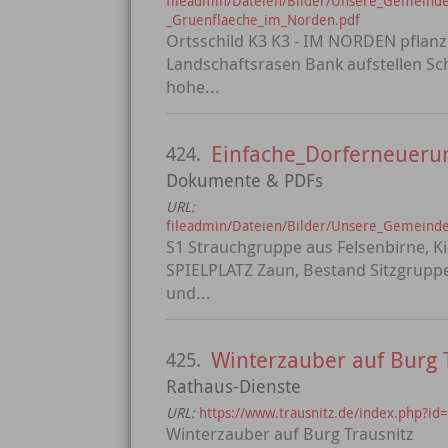
fileadmin/Dateien/Bilder/Unsere_Gemeinde/
_Gruenflaeche_im_Norden.pdf
Ortsschild K3 K3 - IM NORDEN pflanze
Landschaftsrasen Bank aufstellen Sc
hohe...
Einfache_Dorferneuerun
424.
Dokumente & PDFs
URL:
fileadmin/Dateien/Bilder/Unsere_Gemeinde/
S1 Strauchgruppe aus Felsenbirne, Kir
SPIELPLATZ Zaun, Bestand Sitzgruppe
und...
Winterzauber auf Burg 
425.
Rathaus-Dienste
URL:
https://www.trausnitz.de/index.php?id
Winterzauber auf Burg Trausnitz