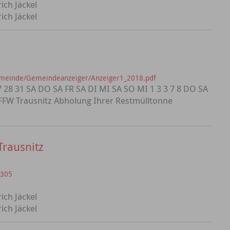
ich Jäckel
ich Jäckel
emeinde/Gemeindeanzeiger/Anzeiger1_2018.pdf
 28 31 SA DO SA FR SA DI MI SA SO MI 1 3 3 7 8 DO SA
FW Trausnitz Abholung Ihrer Restmülltonne
Trausnitz
=305
ich Jäckel
ich Jäckel