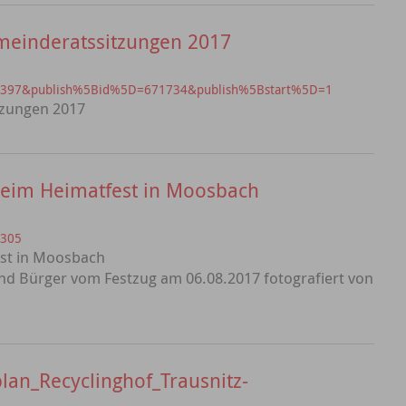
meinderatssitzungen 2017
?id=397&publish%5Bid%5D=671734&publish%5Bstart%5D=1
tzungen 2017
 beim Heimatfest in Moosbach
=305
est in Moosbach
und Bürger vom Festzug am 06.08.2017 fotografiert von
lan_Recyclinghof_Trausnitz-