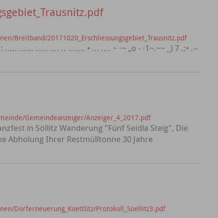
sgebiet_Trausnitz.pdf
en/Breitband/20171020_Erschliessungsgebiet_Trausnitz.pdf
~.: ..... ...... ..... .... .. ....... • ... .... ~ ·~ „o - ·1~.~~ _) 7 .:• .--
emeinde/Gemeindeanzeiger/Anzeiger_4_2017.pdf
zfest in Söllitz Wanderung "Fünf Seidla Steig", Die
ke Abholung Ihrer Restmülltonne 30 Jahre
en/Dorferneuerung_Koettlitz/Protokoll_Soellitz3.pdf