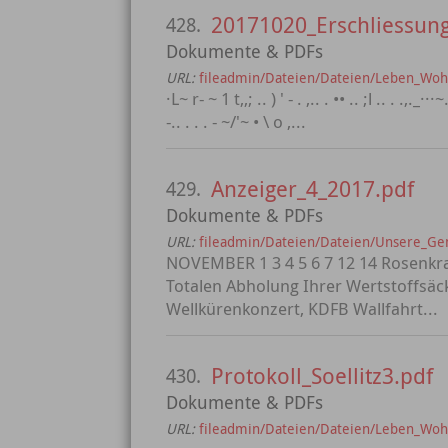
20171020_Erschliessung
428.
Dokumente & PDFs
URL:
fileadmin/Dateien/Dateien/Leben_Wohn
·L~ r- ~ 1 t,,; .. ) ' - . ,.. . •• .. ;l .. . .,._···
-.. . . . - ~/'~ • \ o ,...
Anzeiger_4_2017.pdf
429.
Dokumente & PDFs
URL:
fileadmin/Dateien/Dateien/Unsere_G
NOVEMBER 1 3 4 5 6 7 12 14 Rosenkran
Totalen Abholung Ihrer Wertstoffsäc
Wellkürenkonzert, KDFB Wallfahrt...
Protokoll_Soellitz3.pdf
430.
Dokumente & PDFs
URL:
fileadmin/Dateien/Dateien/Leben_Wohn