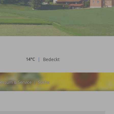
|
Bedeckt
14°C
essum & Service
|
Suche