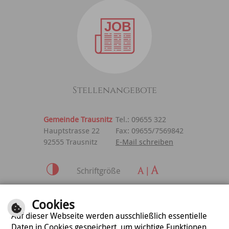
Stellenangebote
Gemeinde Trausnitz
Tel.: 09655 322
Hauptstrasse 22
Fax: 09655/7569842
92555 Trausnitz
E-Mail schreiben
Schriftgröße
Inhalt
|
Impressum
|
Cookies
Datenschutzerklärung
Auf dieser Webseite werden ausschließlich essentielle
Daten in Cookies gespeichert, um wichtige Funktionen