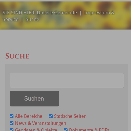
SIE SIND HIER:
Unsere Gemeinde
|
Impressum &
Service
|
Suche
Suche
Alle Bereiche
Statische Seiten
News & Veranstaltungen
Geodaten & Objekte
Dokumente & PDFs