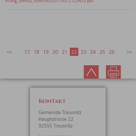
erung_Soellitz_Koettlitz/20170512125423.pdf
17
18
19
20
21
22
23
24
25
26
Kontakt
Gemeinde Trausnitz
Hauptstrasse 22
92555 Trausnitz