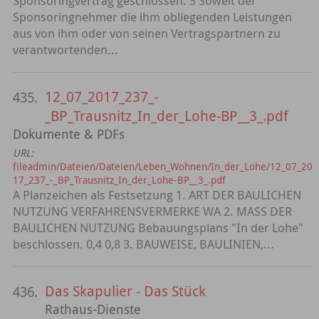
Sponsoringvertrag geschlossen: 3 Soweit der
Sponsoringnehmer die ihm obliegenden Leistungen
aus von ihm oder von seinen Vertragspartnern zu
verantwortenden...
12_07_2017_237_-
435.
_BP_Trausnitz_In_der_Lohe-BP__3_.pdf
Dokumente & PDFs
URL:
fileadmin/Dateien/Dateien/Leben_Wohnen/In_der_Lohe/12_07_20
17_237_-_BP_Trausnitz_In_der_Lohe-BP__3_.pdf
A Planzeichen als Festsetzung 1. ART DER BAULICHEN
NUTZUNG VERFAHRENSVERMERKE WA 2. MASS DER
BAULICHEN NUTZUNG Bebauungsplans "In der Lohe"
beschlossen. 0,4 0,8 3. BAUWEISE, BAULINIEN,...
Das Skapulier - Das Stück
436.
Rathaus-Dienste