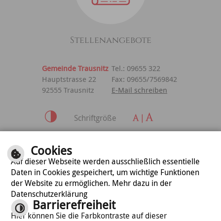
Stellenangebote
Gemeinde Trausnitz
Tel.: 09655 322
Hauptstrasse 22
Fax: 09655/7569842
92555 Trausnitz
E-Mail schreiben
Schriftgröße
Inhalt
|
Impressum
|
Cookies
Datenschutzerklärung
Auf dieser Webseite werden ausschließlich essentielle
Daten in Cookies gespeichert, um wichtige Funktionen
der Website zu ermöglichen. Mehr dazu in der
optimiert für
Datenschutzerklärung
mobile Endgeräte
Barrierefreiheit
Hier können Sie die Farbkontraste auf dieser