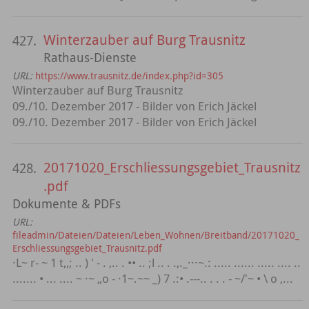
Winterzauber auf Burg Trausnitz
427.
Rathaus-Dienste
URL:
https://www.trausnitz.de/index.php?id=305
Winterzauber auf Burg Trausnitz
09./10. Dezember 2017 - Bilder von Erich Jäckel
09./10. Dezember 2017 - Bilder von Erich Jäckel
20171020_Erschliessungsgebiet_Trausnitz
428.
.pdf
Dokumente & PDFs
URL:
fileadmin/Dateien/Dateien/Leben_Wohnen/Breitband/20171020_
Erschliessungsgebiet_Trausnitz.pdf
·L~ r- ~ 1 t,,; .. ) ' - . ,.. . •• .. ;l .. . .,._···~.: ..... ...... ..... .... ..
....... • ... .... ~ ·~ „o - ·1~.~~ _) 7 .:• .---.. . . . - ~/'~ • \ o ,...