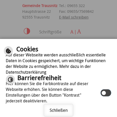
Gemeinde Trausnitz
Tel.: 09655 322
Hauptstrasse 22
Fax: 09655/7569842
92555 Trausnitz
E-Mail schreiben
Schriftgröße
Inhalt
|
Impressum
|
Cookies
Datenschutzerklärung
Auf dieser Webseite werden ausschließlich essentielle
Daten in Cookies gespeichert, um wichtige Funktionen
der Website zu ermöglichen. Mehr dazu in der
optimiert für
Datenschutzerklärung
mobile Endgeräte
Barrierefreiheit
Hier können Sie die Farbkontraste auf dieser
Webseite erhöhen. Sie können diese
©
cm city media GmbH
Einstellungen über den Button "Kontrast"
jederzeit deaktivieren.
Schließen
Termin vereinbaren