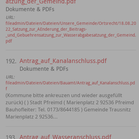
atzung_der_Gemeind.pdf
Dokumente & PDFs
URL:
fileadmin/Dateien/Dateien/Unsere_Gemeinde/Ortsrecht/18.08.20
22_Satzung_zur_AEnderung_der_Beitrags-
_und_Gebuehrensatzung_zur_Wasserabgabesatzung_der_Gemeind.
pdf
Antrag_auf_Kanalanschluss.pdf
192.
Dokumente & PDFs
URL:
fileadmin/Dateien/Dateien/Bauamt/Antrag_auf_Kanalanschluss.pd
f
(Kommune bitte ankreuzen und wieder ausgefüllt
zurück) ( ) Stadt Pfreimd ( Marienplatz 2 92536 Pfreimd
Bauhofleiter: Tel. 0173/8644185 ) Gemeinde Trausnitz
Marienplatz 2 92536...
Antrag_auf_Wasseranschluss.pdf
193.