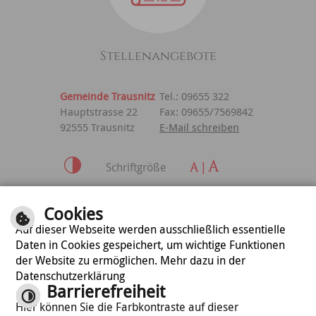
Stellenangebote
Gemeinde Trausnitz
Tel.: 09655 322
Hauptstrasse 22
Fax: 09655/7569842
92555 Trausnitz
E-Mail schreiben
Schriftgröße
Inhalt
|
Impressum
|
Cookies
Datenschutzerklärung
Auf dieser Webseite werden ausschließlich essentielle
Daten in Cookies gespeichert, um wichtige Funktionen
der Website zu ermöglichen. Mehr dazu in der
optimiert für
Datenschutzerklärung
mobile Endgeräte
Barrierefreiheit
Hier können Sie die Farbkontraste auf dieser