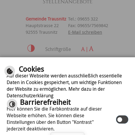
Stellenangebote
Gemeinde Trausnitz
Tel.: 09655 322
Hauptstrasse 22
Fax: 09655/7569842
92555 Trausnitz
E-Mail schreiben
Schriftgröße
Inhalt
|
Impressum
|
Cookies
Datenschutzerklärung
Auf dieser Webseite werden ausschließlich essentielle
Daten in Cookies gespeichert, um wichtige Funktionen
der Website zu ermöglichen. Mehr dazu in der
optimiert für
Datenschutzerklärung
mobile Endgeräte
Barrierefreiheit
Hier können Sie die Farbkontraste auf dieser
Webseite erhöhen. Sie können diese
©
cm city media GmbH
Einstellungen über den Button "Kontrast"
jederzeit deaktivieren.