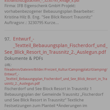
8Schallschutzgutachten_-_3230795_Anlage_8.pdf
Firma: IFB Eigenschenk GmbH Projekt:
vorhabenbezogener Bebauungsplan Bearbeiter:
Kristina Hilz B. Eng. "See Blick Resort Trausnitz"
Auftragsnr.: 3230795 Kurze...
Entwurf_-
97.
_Textteil_Bebauungsplan_Fischerdorf_und_
See_Blick_Resort_in_Trausnitz_2._Auslegun.pdf
Dokumente & PDFs
URL:
fileadmin/Dateien/Bilder/Freizeit_Kultur/Campingplatz/Glamping/
Entwurf_-
_Textteil_Bebauungsplan_Fischerdorf_und_See_Blick_Resort_in_Tra
usnitz_2._Auslegun.pdf
Fischerdorf und See Block Resort in Trausnitz 1
Bebauungsplan der Gemeinde Trausnitz „Fischerdorf
und See Blick Resort in Trausnitz“ Textliche
Festsetzungen zum Planteil *Änderungen im