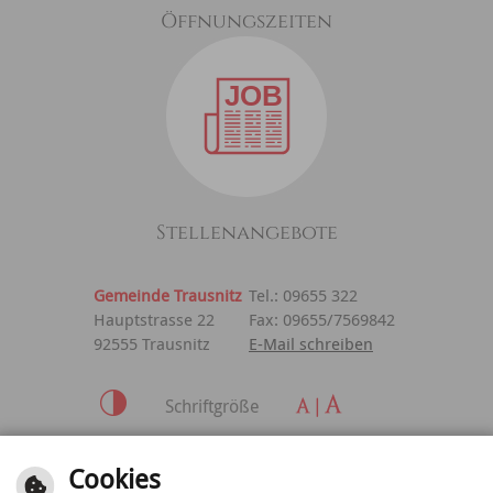
Öffnungszeiten
Stellenangebote
Gemeinde Trausnitz
Tel.: 09655 322
Hauptstrasse 22
Fax: 09655/7569842
92555 Trausnitz
E-Mail schreiben
Schriftgröße
Inhalt
|
Impressum
|
Cookies
Datenschutzerklärung