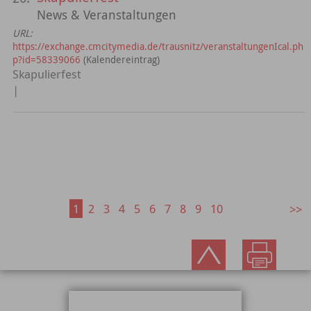
News & Veranstaltungen
URL:
https://exchange.cmcitymedia.de/trausnitz/veranstaltungenIcal.ph
p?id=58339066
(Kalendereintrag)
Skapulierfest
|
1
2
3
4
5
6
7
8
9
10