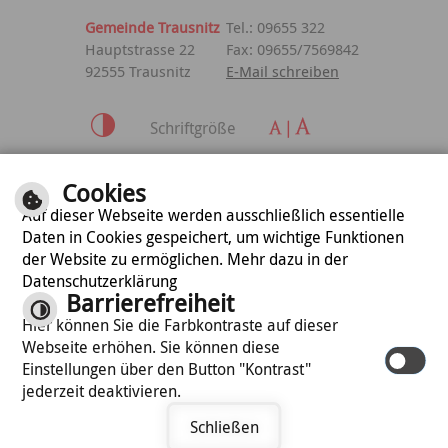
Gemeinde Trausnitz
Tel.: 09655 322
Hauptstrasse 22
Fax: 09655/7569842
92555 Trausnitz
E-Mail schreiben
Schriftgröße
Inhalt
|
Impressum
|
Cookies
Datenschutzerklärung
Auf dieser Webseite werden ausschließlich essentielle
Daten in Cookies gespeichert, um wichtige Funktionen
der Website zu ermöglichen. Mehr dazu in der
optimiert für
Datenschutzerklärung
mobile Endgeräte
Barrierefreiheit
Hier können Sie die Farbkontraste auf dieser
Webseite erhöhen. Sie können diese
©
cm city media GmbH
Einstellungen über den Button "Kontrast"
jederzeit deaktivieren.
Schließen
Termin vereinbaren