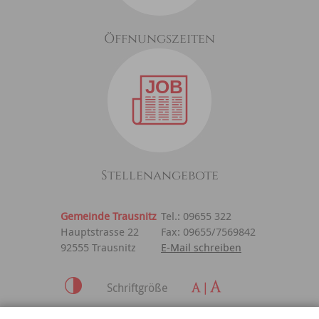
Öffnungszeiten
Stellenangebote
Gemeinde Trausnitz
Tel.: 09655 322
Hauptstrasse 22
Fax: 09655/7569842
92555 Trausnitz
E-Mail schreiben
Schriftgröße